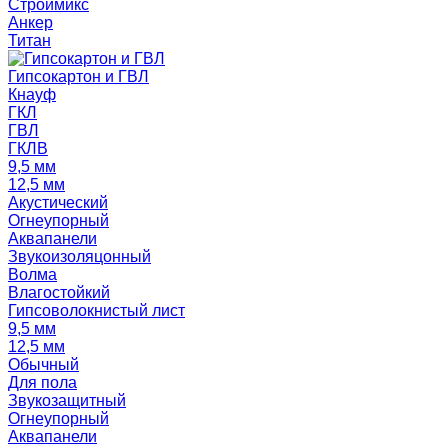
Строймикс
Анкер
Титан
Гипсокартон и ГВЛ
Кнауф
ГКЛ
ГВЛ
ГКЛВ
9,5 мм
12,5 мм
Акустический
Огнеупорный
Аквапанели
Звукоизоляцонный
Волма
Влагостойкий
Гипсоволокнистый лист
9,5 мм
12,5 мм
Обычный
Для пола
Звукозащитный
Огнеупорный
Аквапанели