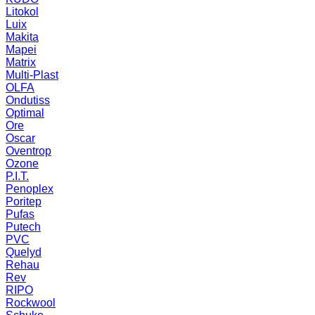
Litokol
Luix
Makita
Mapei
Matrix
Multi-Plast
OLFA
Ondutiss
Optimal
Ore
Oscar
Oventrop
Ozone
P.I.T.
Penoplex
Poritep
Pufas
Putech
PVC
Quelyd
Rehau
Rev
RIPO
Rockwool