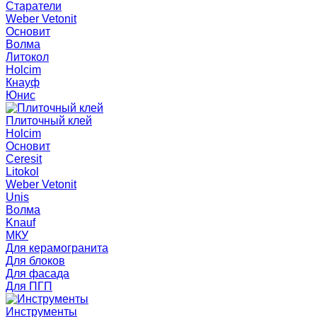
Старатели
Weber Vetonit
Основит
Волма
Литокол
Holcim
Кнауф
Юнис
Плиточный клей
Holcim
Основит
Ceresit
Litokol
Weber Vetonit
Unis
Волма
Knauf
МКУ
Для керамогранита
Для блоков
Для фасада
Для ПГП
Инструменты