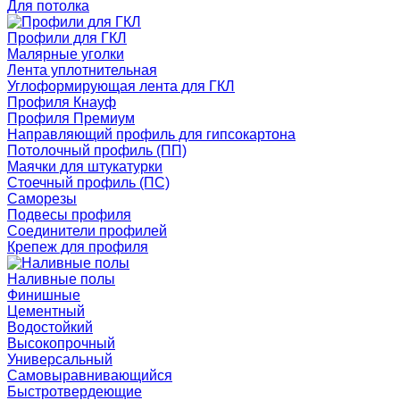
Для потолка
Профили для ГКЛ
Малярные уголки
Лента уплотнительная
Углоформирующая лента для ГКЛ
Профиля Кнауф
Профиля Премиум
Направляющий профиль для гипсокартона
Потолочный профиль (ПП)
Маячки для штукатурки
Стоечный профиль (ПС)
Саморезы
Подвесы профиля
Соединители профилей
Крепеж для профиля
Наливные полы
Финишные
Цементный
Водостойкий
Высокопрочный
Универсальный
Самовыравнивающийся
Быстротвердеющие