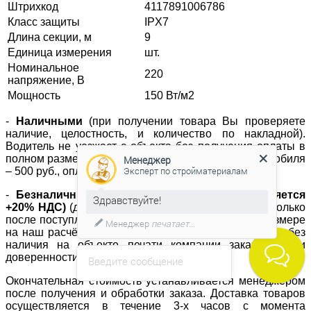
Штрихкод
4117891006786
Класс защиты
IPX7
Длина секции, м
9
Единица измерения
шт.
Номинальное
220
напряжение, В
Мощность
150 Вт/м2
-
Наличными
(при получении товара Вы проверяете
наличие, целостность, и количество по накладной).
Водитель не уезжает с объекта без получения оплаты в
полном размере, за каждые полчаса простоя автомобиля
Менеджер
Эксперт по стройматериалам
– 500 руб., оплачивается дополнительно.
-
Безналичный расчет (к стоимости прибавляется
Здравствуйте!
+20% НДС)
(доставка материала осуществляется только
после поступления денежных средств в полном размере
Менеджер
печатает...
на наш расчётный счёт; отгрузка не осуществляется без
наличия на объекте печати компании заказчика или
доверенности с синей печатью).
Введите сообщение
Окончательная стоимость устанавливается менеджером
после получения и обработки заказа. Доставка товаров
осуществляется в течение 3-х часов с момента