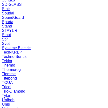
Schuko
SD-GLASS
Sibir
Soudal
SoundGuard
Sparta
Stand
STAYER
Stout
StP
Svet
Systeme Electric
Tech-KREP
Techno Sonus
Tekfor
Thermo
Thermoreg
Tiemme
Titebond
TOUA
Tricol
Trio-Diamond
Tytan
Unibob
Unis