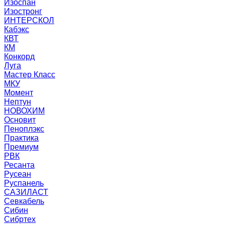
Изоспан
Изостронг
ИНТЕРСКОЛ
Кабэкс
КВТ
КМ
Конкорд
Луга
Мастер Класс
МКУ
Момент
Нептун
НОВОХИМ
Основит
Пеноплэкс
Практика
Премиум
РВК
Ресанта
Русеан
Руспанель
САЗИЛАСТ
Севкабель
Сибин
Сибртех