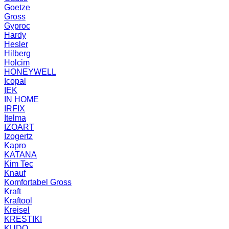
Goetze
Gross
Gyproc
Hardy
Hesler
Hilberg
Holcim
HONEYWELL
Icopal
IEK
IN HOME
IRFIX
Itelma
IZOART
Izogertz
Kapro
KATANA
Kim Tec
Knauf
Komfortabel Gross
Kraft
Kraftool
Kreisel
KRESTIKI
KUDO