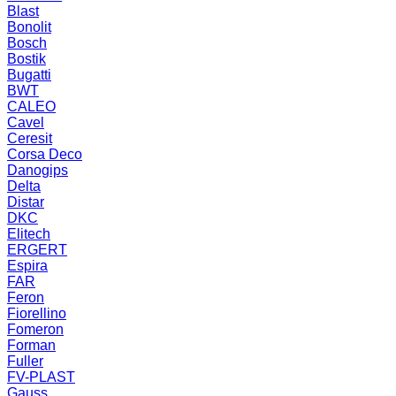
Blast
Bonolit
Bosch
Bostik
Bugatti
BWT
CALEO
Cavel
Ceresit
Corsa Deco
Danogips
Delta
Distar
DKC
Elitech
ERGERT
Espira
FAR
Feron
Fiorellino
Fomeron
Forman
Fuller
FV-PLAST
Gauss