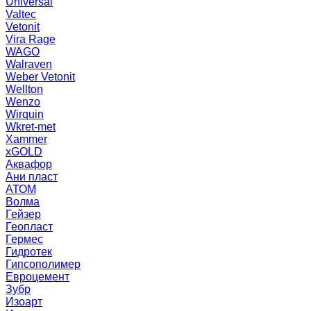
Universal
Valtec
Vetonit
Vira Rage
WAGO
Walraven
Weber Vetonit
Wellton
Wenzo
Wirquin
Wkret-met
Xammer
xGOLD
Аквафор
Ани пласт
АТОМ
Волма
Гейзер
Геопласт
Гермес
Гидротек
Гипсополимер
Евроцемент
Зубр
Изоарт