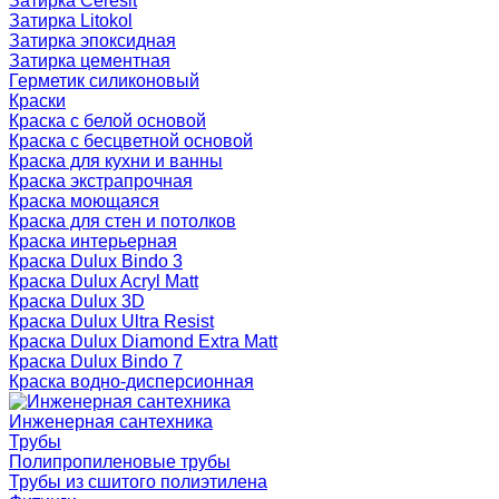
Затирка Ceresit
Затирка Litokol
Затирка эпоксидная
Затирка цементная
Герметик силиконовый
Краски
Краска с белой основой
Краска с бесцветной основой
Краска для кухни и ванны
Краска экстрапрочная
Краска моющаяся
Краска для стен и потолков
Краска интерьерная
Краска Dulux Bindo 3
Краска Dulux Acryl Matt
Краска Dulux 3D
Краска Dulux Ultra Resist
Краска Dulux Diamond Extra Matt
Краска Dulux Bindo 7
Краска водно-дисперсионная
Инженерная сантехника
Трубы
Полипропиленовые трубы
Трубы из сшитого полиэтилена