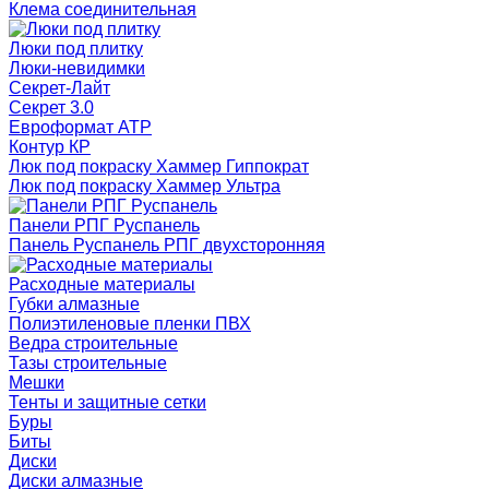
Клема соединительная
Люки под плитку
Люки-невидимки
Секрет-Лайт
Секрет 3.0
Евроформат АТР
Контур КР
Люк под покраску Хаммер Гиппократ
Люк под покраску Хаммер Ультра
Панели РПГ Руспанель
Панель Руспанель РПГ двухсторонняя
Расходные материалы
Губки алмазные
Полиэтиленовые пленки ПВХ
Ведра строительные
Тазы строительные
Мешки
Тенты и защитные сетки
Буры
Биты
Диски
Диски алмазные