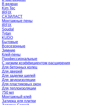
В ведрах
Kim Tec
IRFIX
САЗИЛАСТ
Монтажные пены
IRFIX
Soudal
Tytan
KUDO
Бытовые
Всесезонные
Зимние
Клей-пены
Профессиональные
С низким коэффициентом расширения
Для бетонных колец
Для дверей
Для заделки щелей
Для звукоизоляции
Для пластиковых окон
Для теплоизоляции
750 мл
Монтажный клей
Затирка для плитки