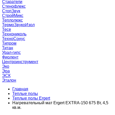
Старатели
Стенофлекс
СтопЗвук
СтройМикс
Теплолюкс
ТермоЗвукоИзол
Тесе
Технониколь
ТехноСонус
Типром
Титан
Урал-гипс
Фиолент
Центроинструмент
Эко
Эра
ЭСК
Эталон
Главная
Теплые полы
Теплые полы Ergert
Нагревательный мат Ergert EXTRA-150 675 Вт, 4,5
кв.м.