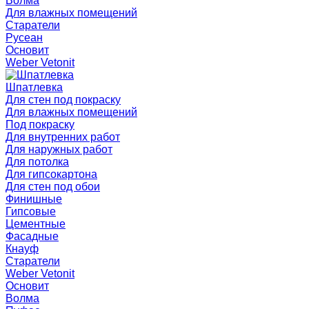
Волма
Для влажных помещений
Старатели
Русеан
Основит
Weber Vetonit
Шпатлевка
Для стен под покраску
Для влажных помещений
Под покраску
Для внутренних работ
Для наружных работ
Для потолка
Для гипсокартона
Для стен под обои
Финишные
Гипсовые
Цементные
Фасадные
Кнауф
Старатели
Weber Vetonit
Основит
Волма