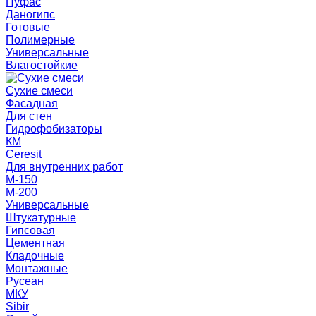
Пуфас
Даногипс
Готовые
Полимерные
Универсальные
Влагостойкие
Сухие смеси
Фасадная
Для стен
Гидрофобизаторы
КМ
Ceresit
Для внутренних работ
М-150
М-200
Универсальные
Штукатурные
Гипсовая
Цементная
Кладочные
Монтажные
Русеан
МКУ
Sibir