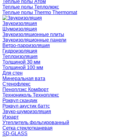
Теплые полы Атом
Теплые полы Теплолюкс
Теплые полы Thermo Thermomat
Звукоизоляция
Шумоизоляция
Звукоизоляционные плиты
Звукоизоляционные панели
Ветро-пароизоляция
Гидроизоляция
Теплоизоляция
Толщиной 30 мм
Толщиной 100 мм
Для стен
Минеральная вата
Стенофлекс
Пеноплэкс Комфорт
Технониколь Техноплекс
Роквул скандик
Роквул акустик баттс
Звуко-шумоизоляция
Изоарт
Утеплитель фольгированный
Сетка стеклотканевая
SD-GLASS