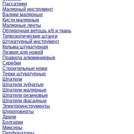
Пассатижи
Малярный инструмент
Валики малярные
Кисти малярные
Малярные ленты
Обтирочная ветошь х/б и ткань
Телескопические штанги
Штукатурный инструмент
Кельма штукатурная
Лезвия для ножей
Правила алюминиевые
Скребки
Строительные ножи
Терки штукатурные
Шпатели
Шпатели зубчатые
Шпатели малярные
Шпатели резиновые
Шпатели фасадные
Электроинструменты
Шуроповерты
Дрели
Болгарки
Миксеры
Перфораторы