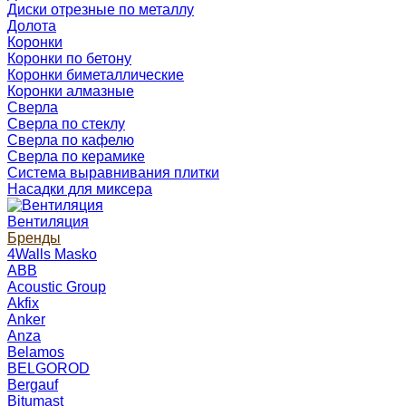
Диски отрезные по металлу
Долота
Коронки
Коронки по бетону
Коронки биметаллические
Коронки алмазные
Сверла
Сверла по стеклу
Сверла по кафелю
Сверла по керамике
Система выравнивания плитки
Насадки для миксера
Вентиляция
Бренды
4Walls Masko
ABB
Acoustic Group
Akfix
Anker
Anza
Belamos
BELGOROD
Bergauf
Bitumast