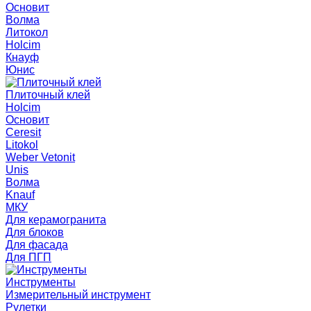
Основит
Волма
Литокол
Holcim
Кнауф
Юнис
Плиточный клей
Holcim
Основит
Ceresit
Litokol
Weber Vetonit
Unis
Волма
Knauf
МКУ
Для керамогранита
Для блоков
Для фасада
Для ПГП
Инструменты
Измерительный инструмент
Рулетки