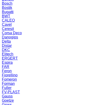
Bosch
Bostik
Bugatti
BWT
CALEO
Cavel
Ceresit
Corsa Deco
Danogips
Delta
Distar
DKC
Elitech
ERGERT
Espira
FAR
Feron
Fiorellino
Fomeron
Forman
Fuller
FV-PLAST
Gauss
Goetze
Gross