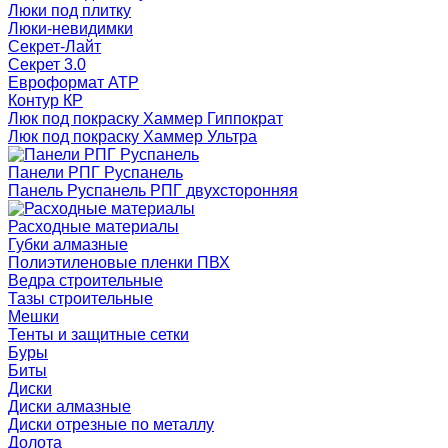
Люки под плитку
Люки-невидимки
Секрет-Лайт
Секрет 3.0
Евроформат АТР
Контур КР
Люк под покраску Хаммер Гиппократ
Люк под покраску Хаммер Ультра
Панели РПГ Руспанель
Панель Руспанель РПГ двухсторонняя
Расходные материалы
Губки алмазные
Полиэтиленовые пленки ПВХ
Ведра строительные
Тазы строительные
Мешки
Тенты и защитные сетки
Буры
Биты
Диски
Диски алмазные
Диски отрезные по металлу
Долота