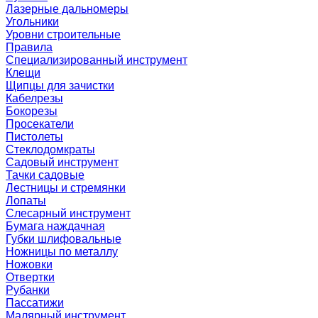
Лазерные дальномеры
Угольники
Уровни строительные
Правила
Специализированный инструмент
Клещи
Щипцы для зачистки
Кабелрезы
Бокорезы
Просекатели
Пистолеты
Стеклодомкраты
Садовый инструмент
Тачки садовые
Лестницы и стремянки
Лопаты
Слесарный инструмент
Бумага наждачная
Губки шлифовальные
Ножницы по металлу
Ножовки
Отвертки
Рубанки
Пассатижи
Малярный инструмент