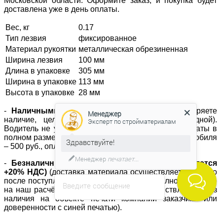
Московской области. Оформите заказ, и покупка будет
доставлена уже в день оплаты.
Вес, кг
0.17
Тип лезвия
фиксированное
Материал рукоятки
металлическая обрезиненная
Ширина лезвия
100 мм
Длина в упаковке
305 мм
Ширина в упаковке
113 мм
Высота в упаковке
28 мм
-
Наличными
(при получении товара Вы проверяете
Менеджер
наличие, целостность, и количество по накладной).
Эксперт по стройматериалам
Водитель не уезжает с объекта без получения оплаты в
полном размере, за каждые полчаса простоя автомобиля
Здравствуйте!
– 500 руб., оплачивается дополнительно.
Менеджер
печатает...
-
Безналичный расчет (к стоимости прибавляется
+20% НДС)
(доставка материала осуществляется только
после поступления денежных средств в полном размере
Введите сообщение
на наш расчётный счёт; отгрузка не осуществляется без
наличия на объекте печати компании заказчика или
доверенности с синей печатью).