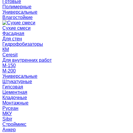
Готовые
Полимерные
Универсальные
Влагостойкие
Сухие смеси
Фасадная
Для стен
Гидрофобизаторы
КМ
Ceresit
Для внутренних работ
М-150
М-200
Универсальные
Штукатурные
Гипсовая
Цементная
Кладочные
Монтажные
Русеан
МКУ
Sibir
Строймикс
Анкер