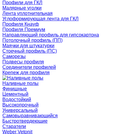
Профили для ГКЛ
Малярные уголки
Лента уплотнительная
Углоформирующая лента для ГКЛ
Профиля Кнауф
Профиля Премиум
Направляющий профиль для гипсокартона
Потолочный профиль (ПП)
Маячки для штукатурки
Стоечный профиль (ПС)
Саморезы
Подвесы профиля
Соединители профилей
Крепеж для профиля
Наливные полы
Финишные
Цементный
Водостойкий
Высокопрочный
Универсальный
Самовыравнивающийся
Быстротвердеющие
Старатели
Weber Vetonit