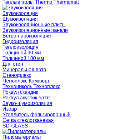
Теплые полы Thermo Thermomat
Звукоизоляция
Шумоизоляция
Звукоизоляционные плиты
Звукоизоляционные панели
Ветро-пароизоляция
Гидроизоляция
Теплоизоляция
Толщиной 30 мм
Толщиной 100 мм
Для стен
Минеральная вата
Стенофлекс
Пеноплэкс Комфорт
Технониколь Техноплекс
Роквул скандик
Роквул акустик баттс
Звуко-шумоизоляция
Изоарт
Утеплитель фольгированный
Сетка стеклотканевая
SD-GLASS
Пиломатериалы