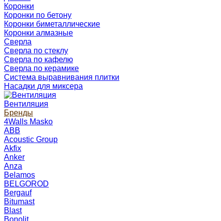
Коронки
Коронки по бетону
Коронки биметаллические
Коронки алмазные
Сверла
Сверла по стеклу
Сверла по кафелю
Сверла по керамике
Система выравнивания плитки
Насадки для миксера
Вентиляция
Бренды
4Walls Masko
ABB
Acoustic Group
Akfix
Anker
Anza
Belamos
BELGOROD
Bergauf
Bitumast
Blast
Bonolit