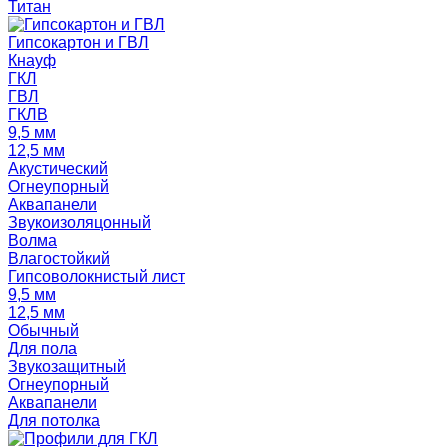
Титан
Гипсокартон и ГВЛ
Кнауф
ГКЛ
ГВЛ
ГКЛВ
9,5 мм
12,5 мм
Акустический
Огнеупорный
Аквапанели
Звукоизоляцонный
Волма
Влагостойкий
Гипсоволокнистый лист
9,5 мм
12,5 мм
Обычный
Для пола
Звукозащитный
Огнеупорный
Аквапанели
Для потолка