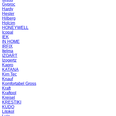
Gyproc
Hardy
Hesler
Hilberg
Holcim
HONEYWELL
Icopal
IEK
IN HOME
IRFIX
Itelma
IZOART
Izogertz
Kapro
KATANA
Kim Tec
Knauf
Komfortabel Gross
Kraft
Kraftool
Kreisel
KRESTIKI
KUDO
Litokol