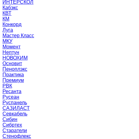
ИНТЕРСКОЛ
Кабэкс
КВТ
КМ
Конкорд
Луга
Мастер Класс
МКУ
Момент
Нептун
НОВОХИМ
Основит
Пеноплэкс
Практика
Премиум
РВК
Ресанта
Русеан
Руспанель
САЗИЛАСТ
Севкабель
Сибин
Сибртех
Старатели
Стенофлекс