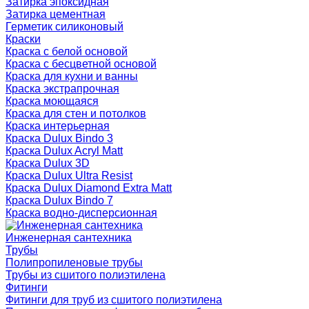
Затирка эпоксидная
Затирка цементная
Герметик силиконовый
Краски
Краска с белой основой
Краска с бесцветной основой
Краска для кухни и ванны
Краска экстрапрочная
Краска моющаяся
Краска для стен и потолков
Краска интерьерная
Краска Dulux Bindo 3
Краска Dulux Acryl Matt
Краска Dulux 3D
Краска Dulux Ultra Resist
Краска Dulux Diamond Extra Matt
Краска Dulux Bindo 7
Краска водно-дисперсионная
Инженерная сантехника
Трубы
Полипропиленовые трубы
Трубы из сшитого полиэтилена
Фитинги
Фитинги для труб из сшитого полиэтилена