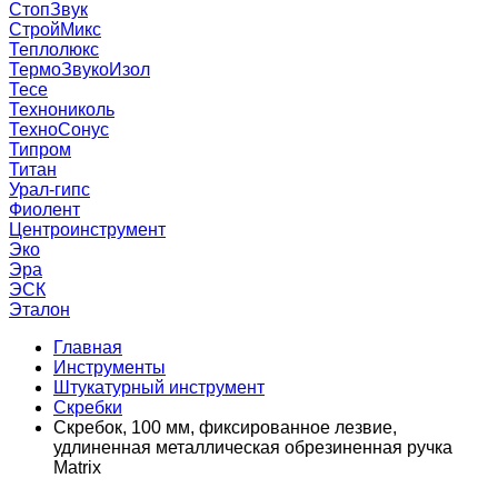
СтопЗвук
СтройМикс
Теплолюкс
ТермоЗвукоИзол
Тесе
Технониколь
ТехноСонус
Типром
Титан
Урал-гипс
Фиолент
Центроинструмент
Эко
Эра
ЭСК
Эталон
Главная
Инструменты
Штукатурный инструмент
Скребки
Скребок, 100 мм, фиксированное лезвие,
удлиненная металлическая обрезиненная ручка
Matrix