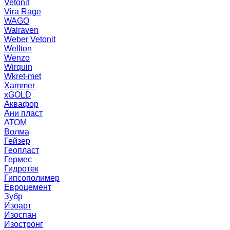
Vetonit
Vira Rage
WAGO
Walraven
Weber Vetonit
Wellton
Wenzo
Wirquin
Wkret-met
Xammer
xGOLD
Аквафор
Ани пласт
АТОМ
Волма
Гейзер
Геопласт
Гермес
Гидротек
Гипсополимер
Евроцемент
Зубр
Изоарт
Изоспан
Изостронг