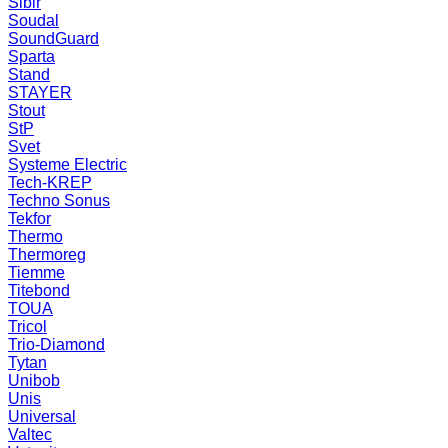
Sibir
Soudal
SoundGuard
Sparta
Stand
STAYER
Stout
StP
Svet
Systeme Electric
Tech-KREP
Techno Sonus
Tekfor
Thermo
Thermoreg
Tiemme
Titebond
TOUA
Tricol
Trio-Diamond
Tytan
Unibob
Unis
Universal
Valtec