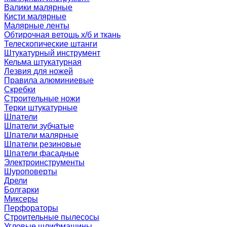
Валики малярные
Кисти малярные
Малярные ленты
Обтирочная ветошь х/б и ткань
Телескопические штанги
Штукатурный инструмент
Кельма штукатурная
Лезвия для ножей
Правила алюминиевые
Скребки
Строительные ножи
Терки штукатурные
Шпатели
Шпатели зубчатые
Шпатели малярные
Шпатели резиновые
Шпатели фасадные
Электроинструменты
Шуроповерты
Дрели
Болгарки
Миксеры
Перфораторы
Строительные пылесосы
Угловые шлифмашины