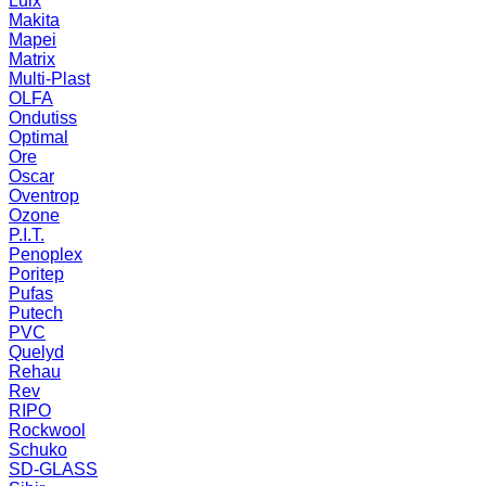
Luix
Makita
Mapei
Matrix
Multi-Plast
OLFA
Ondutiss
Optimal
Ore
Oscar
Oventrop
Ozone
P.I.T.
Penoplex
Poritep
Pufas
Putech
PVC
Quelyd
Rehau
Rev
RIPO
Rockwool
Schuko
SD-GLASS