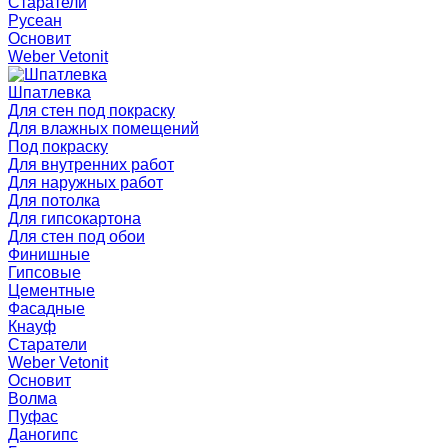
Старатели
Русеан
Основит
Weber Vetonit
Шпатлевка
Для стен под покраску
Для влажных помещений
Под покраску
Для внутренних работ
Для наружных работ
Для потолка
Для гипсокартона
Для стен под обои
Финишные
Гипсовые
Цементные
Фасадные
Кнауф
Старатели
Weber Vetonit
Основит
Волма
Пуфас
Даногипс