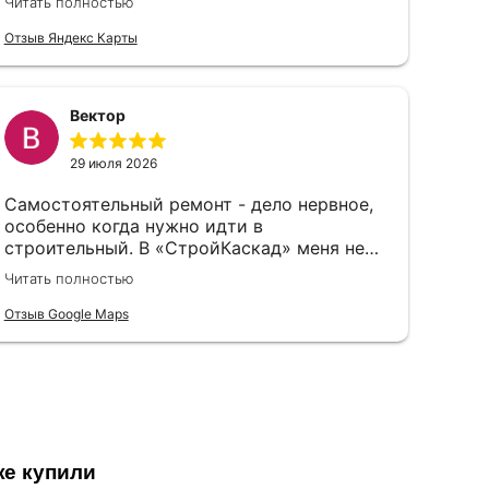
Читать полностью
Цены тоже нормальные
Отзыв Яндекс Карты
Вектор
29 июля 2026
Самостоятельный ремонт - дело нервное,
особенно когда нужно идти в
строительный. В «СтройКаскад» меня не
стали судить за неопытность, а просто
Читать полностью
объяснили, что и как лучше выбрать.
Отзыв Google Maps
же купили