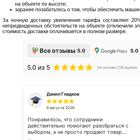
на объекте по высоте;
заранее позаботьтесь о том, чтобы обеспечить маши
За ночную доставку увеличение тарифа составляет 20% 
непредвиденных обстоятельств на объекте (отключили эле
стоимость доставки оплачивается в полном размере.
Все отзывы
5.0
5.0
5.0
из 5
На основе
218
оценок
Данил Гладков
6 августа 2026
Понравилось, что сотрудники
действительно помогают разобраться с
выбором, а не просто продают товар.
Подсказали оптимальное решение и ничего