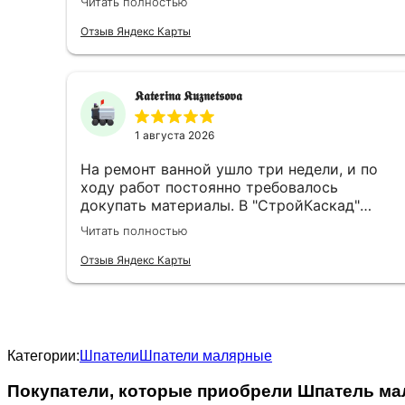
Читать полностью
лишнего не навязывали. Остался доволен и
качеством продукции, и обслуживанием.
Отзыв Яндекс Карты
𝕶𝖆𝖙𝖊𝖗𝖎𝖓𝖆 𝕶𝖚𝖟𝖓𝖊𝖙𝖘𝖔𝖛𝖆
1 августа 2026
На ремонт ванной ушло три недели, и по
ходу работ постоянно требовалось
докупать материалы. В "СтройКаскад"
менеджеры быстро находили всё
Читать полностью
необходимое, а однажды даже доходчиво
объяснили, какую грунтовку выбрать для
Отзыв Яндекс Карты
плитки на гипсокартон, не ограничиваясь
сухим артикулом. Доставка всегда была
чёткой, что помогало при поэтапном
ведении ремонта.
Категории:
Шпатели
Шпатели малярные
Покупатели, которые приобрели Шпатель ма