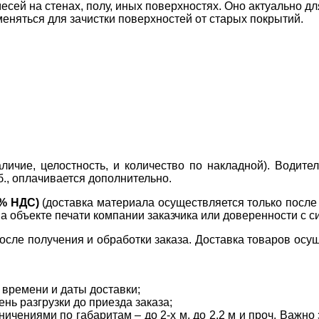
сей на стенах, полу, иных поверхностях. Оно актуально дл
няться для зачистки поверхностей от старых покрытий.
ичие, целостность, и количество по накладной). Водите
б., оплачивается дополнительно.
0% НДС)
(доставка материала осуществляется только посл
на объекте печати компании заказчика или доверенности с с
сле получения и обработки заказа. Доставка товаров осущ
 времени и даты доставки;
нь разгрузки до приезда заказа;
ичениями по габаритам – до 2-х м, до 2,2 м и проч. Важн