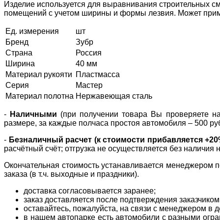
Изделие используется для выравнивания строительных сме
помещений с учетом ширины и формы лезвия. Может приме
Ед. измерения
шт
Бренд
Зубр
Страна
Россия
Ширина
40 мм
Материал рукояти
Пластмасса
Серия
Мастер
Материал полотна
Нержавеющая сталь
-
Наличными
(при получении товара Вы проверяете нал
размере, за каждые полчаса простоя автомобиля – 500 ру
-
Безналичный расчет (к стоимости прибавляется +2
расчётный счёт; отгрузка не осуществляется без наличия 
Окончательная стоимость устанавливается менеджером по
заказа (в т.ч. выходные и праздники).
доставка согласовывается заранее;
заказ доставляется после подтверждения заказчиком
оставайтесь, пожалуйста, на связи с менеджером в де
в нашем автопарке есть автомобили с разными огран