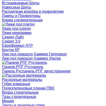
Встраиваемые Щиты
Навесные Щиты
Распаячная коробка и подрозетник
Лампы и Прожекторы
Клема соединительная
Люки под плитку
Люки-невидимки
Секрет-Лайт
Секрет 3.0
Евроформат АТР
Контур КР
Люк под покраску Хаммер Гиппократ
Люк под покраску Хаммер Ультра
Панели РПГ Руспанель
Панель Руспанель РПГ двухсторонняя
Расходные материалы
Губки алмазные
Полиэтиленовые пленки ПВХ
Ведра строительные
Тазы строительные
Мешки
Тенты и защитные сетки