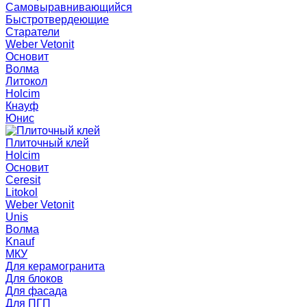
Самовыравнивающийся
Быстротвердеющие
Старатели
Weber Vetonit
Основит
Волма
Литокол
Holcim
Кнауф
Юнис
Плиточный клей
Holcim
Основит
Ceresit
Litokol
Weber Vetonit
Unis
Волма
Knauf
МКУ
Для керамогранита
Для блоков
Для фасада
Для ПГП