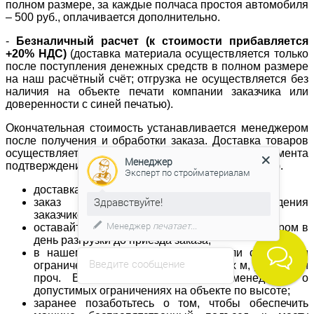
полном размере, за каждые полчаса простоя автомобиля
– 500 руб., оплачивается дополнительно.
-
Безналичный расчет (к стоимости прибавляется
+20% НДС)
(доставка материала осуществляется только
после поступления денежных средств в полном размере
на наш расчётный счёт; отгрузка не осуществляется без
наличия на объекте печати компании заказчика или
доверенности с синей печатью).
Окончательная стоимость устанавливается менеджером
после получения и обработки заказа. Доставка товаров
осуществляется в течение 3-х часов с момента
Менеджер
подтверждения заказа (в т.ч. выходные и праздники).
Эксперт по стройматериалам
доставка согласовывается заранее;
Здравствуйте!
заказ доставляется после подтверждения
заказчиком времени и даты доставки;
Менеджер
печатает...
оставайтесь, пожалуйста, на связи с менеджером в
день разгрузки до приезда заказа;
в нашем автопарке есть автомобили с разными
Введите сообщение
ограничениями по габаритам – до 2-х м, до 2,2 м и
проч. Важно заранее сообщить менеджеру о
допустимых ограничениях на объекте по высоте;
заранее позаботьтесь о том, чтобы обеспечить