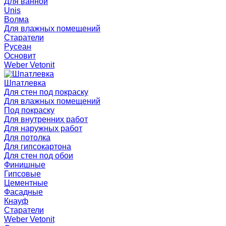
Для ванной
Unis
Волма
Для влажных помещений
Старатели
Русеан
Основит
Weber Vetonit
Шпатлевка
Для стен под покраску
Для влажных помещений
Под покраску
Для внутренних работ
Для наружных работ
Для потолка
Для гипсокартона
Для стен под обои
Финишные
Гипсовые
Цементные
Фасадные
Кнауф
Старатели
Weber Vetonit