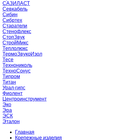
САЗИЛАСТ
Севкабель
Сибин
Сибртех
Старатели
Стенофлекс
СтопЗвук
СтройМикс
Теплолюкс
ТермоЗвукоИзол
Тесе
Технониколь
ТехноСонус
Типром
Титан
Урал-гипс
Фиолент
Центроинструмент
Эко
Эра
ЭСК
Эталон
Главная
Крепежные изделия