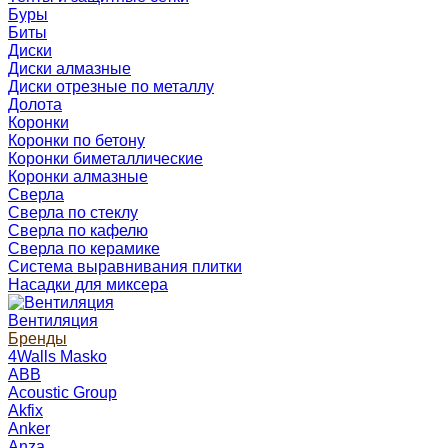
Буры
Биты
Диски
Диски алмазные
Диски отрезные по металлу
Долота
Коронки
Коронки по бетону
Коронки биметаллические
Коронки алмазные
Сверла
Сверла по стеклу
Сверла по кафелю
Сверла по керамике
Система выравнивания плитки
Насадки для миксера
Вентиляция
Бренды
4Walls Masko
ABB
Acoustic Group
Akfix
Anker
Anza