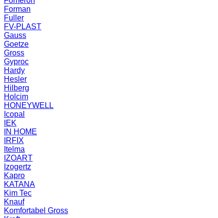
Fomeron
Forman
Fuller
FV-PLAST
Gauss
Goetze
Gross
Gyproc
Hardy
Hesler
Hilberg
Holcim
HONEYWELL
Icopal
IEK
IN HOME
IRFIX
Itelma
IZOART
Izogertz
Kapro
KATANA
Kim Tec
Knauf
Komfortabel Gross