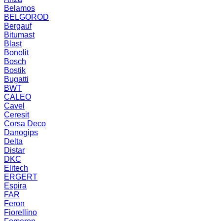
Belamos
BELGOROD
Bergauf
Bitumast
Blast
Bonolit
Bosch
Bostik
Bugatti
BWT
CALEO
Cavel
Ceresit
Corsa Deco
Danogips
Delta
Distar
DKC
Elitech
ERGERT
Espira
FAR
Feron
Fiorellino