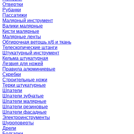
Отвертки
Рубанки
Пассатижи
Малярный инструмент
Валики малярные
Кисти малярные
Малярные ленты
Обтирочная ветошь х/б и ткань
Телескопические штанги
Штукатурный инструмент
Кельма штукатурная
Лезвия для ножей
Правила алюминиевые
Скребки
Строительные ножи
Терки штукатурные
Шпатели
Шпатели зубчатые
Шпатели малярные
Шпатели резиновые
Шпатели фасадные
Электроинструменты
Шуроповерты
Дрели
Болгарки