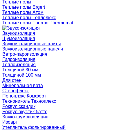
Теплые полы
Теплые полы Ergert
Теплые полы Атом
Теплые полы Теплолюкс
Теплые полы Thermo Thermomat
Звукоизоляция
Шумоизоляция
Звукоизоляционные плиты
Звукоизоляционные панели
Ветро-пароизоляция
Гидроизоляция
Теплоизоляция
Толщиной 30 мм
Толщиной 100 мм
Для стен
Минеральная вата
Стенофлекс
Пеноплэкс Комфорт
Технониколь Техноплекс
Роквул скандик
Роквул акустик баттс
Звуко-шумоизоляция
Изоарт
Утеплитель фольгированный