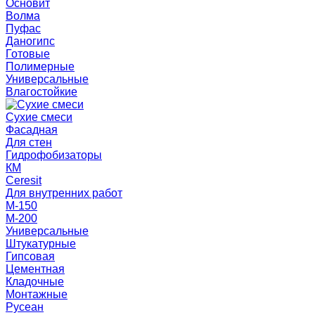
Основит
Волма
Пуфас
Даногипс
Готовые
Полимерные
Универсальные
Влагостойкие
Сухие смеси
Фасадная
Для стен
Гидрофобизаторы
КМ
Ceresit
Для внутренних работ
М-150
М-200
Универсальные
Штукатурные
Гипсовая
Цементная
Кладочные
Монтажные
Русеан