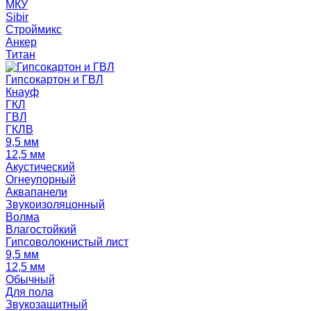
МКУ
Sibir
Строймикс
Анкер
Титан
Гипсокартон и ГВЛ
Кнауф
ГКЛ
ГВЛ
ГКЛВ
9,5 мм
12,5 мм
Акустический
Огнеупорный
Аквапанели
Звукоизоляцонный
Волма
Влагостойкий
Гипсоволокнистый лист
9,5 мм
12,5 мм
Обычный
Для пола
Звукозащитный