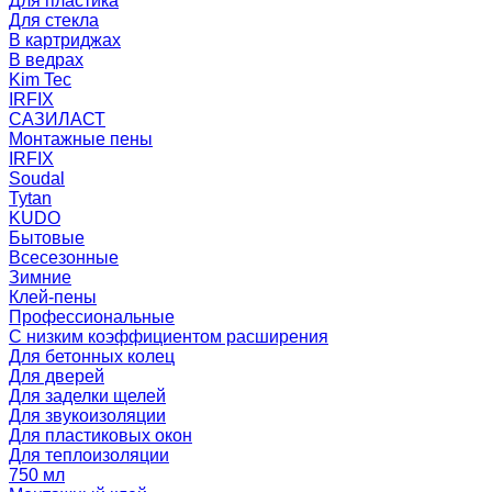
Для пластика
Для стекла
В картриджах
В ведрах
Kim Tec
IRFIX
САЗИЛАСТ
Монтажные пены
IRFIX
Soudal
Tytan
KUDO
Бытовые
Всесезонные
Зимние
Клей-пены
Профессиональные
С низким коэффициентом расширения
Для бетонных колец
Для дверей
Для заделки щелей
Для звукоизоляции
Для пластиковых окон
Для теплоизоляции
750 мл