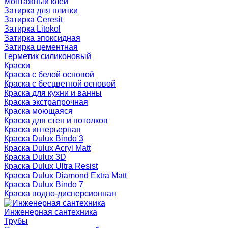
Монтажный клей
Затирка для плитки
Затирка Ceresit
Затирка Litokol
Затирка эпоксидная
Затирка цементная
Герметик силиконовый
Краски
Краска с белой основой
Краска с бесцветной основой
Краска для кухни и ванны
Краска экстрапрочная
Краска моющаяся
Краска для стен и потолков
Краска интерьерная
Краска Dulux Bindo 3
Краска Dulux Acryl Matt
Краска Dulux 3D
Краска Dulux Ultra Resist
Краска Dulux Diamond Extra Matt
Краска Dulux Bindo 7
Краска водно-дисперсионная
Инженерная сантехника
Трубы