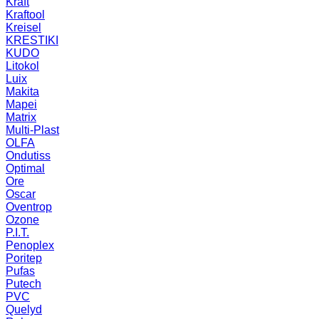
Kraft
Kraftool
Kreisel
KRESTIKI
KUDO
Litokol
Luix
Makita
Mapei
Matrix
Multi-Plast
OLFA
Ondutiss
Optimal
Ore
Oscar
Oventrop
Ozone
P.I.T.
Penoplex
Poritep
Pufas
Putech
PVC
Quelyd