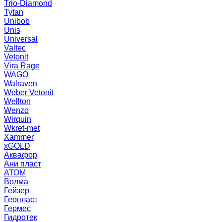
Trio-Diamond
Tytan
Unibob
Unis
Universal
Valtec
Vetonit
Vira Rage
WAGO
Walraven
Weber Vetonit
Wellton
Wenzo
Wirquin
Wkret-met
Xammer
xGOLD
Аквафор
Ани пласт
АТОМ
Волма
Гейзер
Геопласт
Гермес
Гидротек