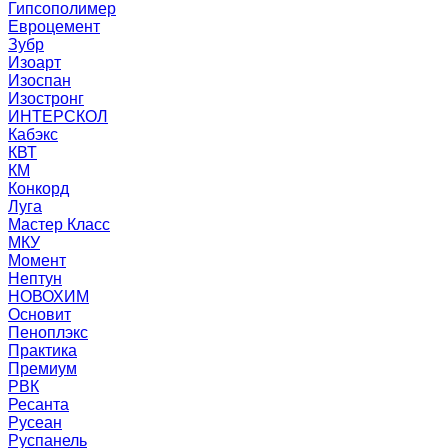
Гипсополимер
Евроцемент
Зубр
Изоарт
Изоспан
Изостронг
ИНТЕРСКОЛ
Кабэкс
КВТ
КМ
Конкорд
Луга
Мастер Класс
МКУ
Момент
Нептун
НОВОХИМ
Основит
Пеноплэкс
Практика
Премиум
РВК
Ресанта
Русеан
Руспанель