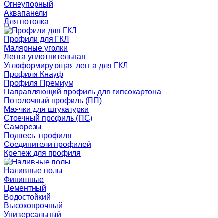
Огнеупорный
Аквапанели
Для потолка
Профили для ГКЛ
Малярные уголки
Лента уплотнительная
Углоформирующая лента для ГКЛ
Профиля Кнауф
Профиля Премиум
Направляющий профиль для гипсокартона
Потолочный профиль (ПП)
Маячки для штукатурки
Стоечный профиль (ПС)
Саморезы
Подвесы профиля
Соединители профилей
Крепеж для профиля
Наливные полы
Финишные
Цементный
Водостойкий
Высокопрочный
Универсальный