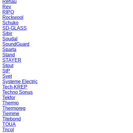
Rehau
Rev
RIPO
Rockwool
Schuko
SD-GLASS
Sibir
Soudal
SoundGuard
Sparta
Stand
STAYER
Stout
StP
Svet
Systeme Electric
Tech-KREP
Techno Sonus
Tekfor
Thermo
Thermoreg
Tiemme
Titebond
TOUA
Tricol